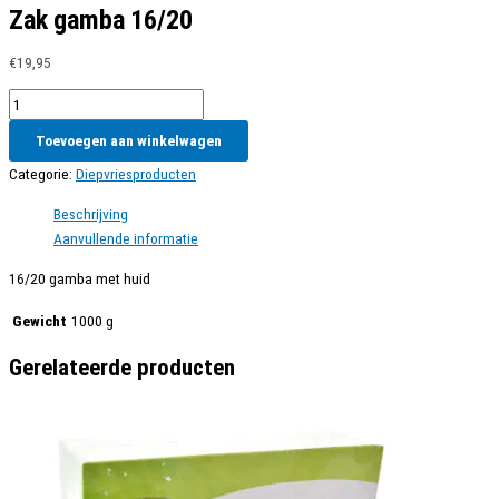
Zak gamba 16/20
€
19,95
Zak
gamba
Toevoegen aan winkelwagen
16/20
aantal
Categorie:
Diepvriesproducten
Beschrijving
Aanvullende informatie
16/20 gamba met huid
Gewicht
1000 g
Gerelateerde producten