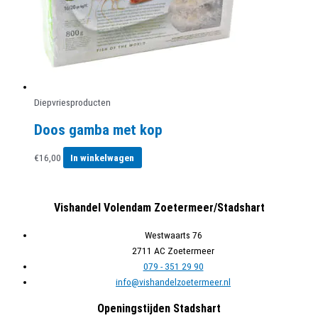
Diepvriesproducten
Doos gamba met kop
€
16,00
In winkelwagen
Vishandel Volendam Zoetermeer/Stadshart
Westwaarts 76
2711 AC Zoetermeer
079 - 351 29 90
info@vishandelzoetermeer.nl
Openingstijden Stadshart