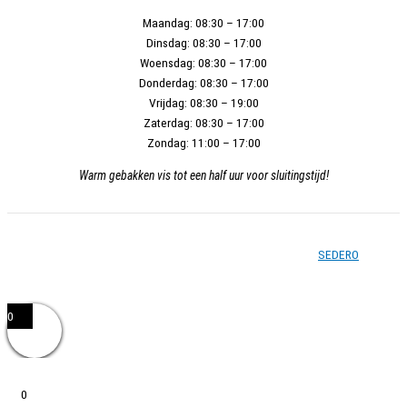
de
Maandag:
08:30 – 17:00
productpagina
Dinsdag:
08:30 – 17:00
Woensdag:
08:30 – 17:00
Donderdag:
08:30 – 17:00
Vrijdag:
08:30 – 19:00
Zaterdag:
08:30 – 17:00
Zondag:
11:00 – 17:00
Warm gebakken vis tot een half uur voor sluitingstijd!
Copyright © 2026 - Vishandel Zoetermeer - Gerealiseerd door
SEDERO
0
0