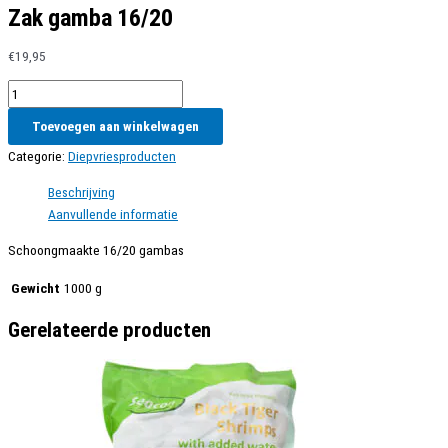
Zak gamba 16/20
€
19,95
Zak
gamba
Toevoegen aan winkelwagen
16/20
aantal
Categorie:
Diepvriesproducten
Beschrijving
Aanvullende informatie
Schoongmaakte 16/20 gambas
Gewicht
1000 g
Gerelateerde producten