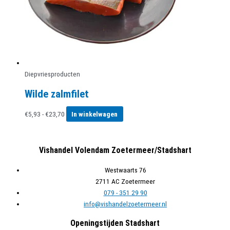
Diepvriesproducten
Wilde zalmfilet
Prijsklasse:
Dit
€
5,93
-
€
23,70
In winkelwagen
€5,93
product
tot
heeft
€23,70
meerdere
Vishandel Volendam Zoetermeer/Stadshart
variaties.
Deze
Westwaarts 76
optie
2711 AC Zoetermeer
kan
079 - 351 29 90
gekozen
info@vishandelzoetermeer.nl
worden
Openingstijden Stadshart
op