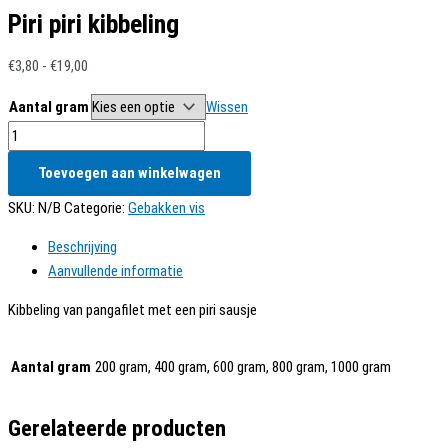
Piri piri kibbeling
Prijsklasse:
€
3,80
-
€
19,00
€3,80
Aantal gram
Wissen
tot
Piri
€19,00
piri
Toevoegen aan winkelwagen
kibbeling
aantal
SKU:
N/B
Categorie:
Gebakken vis
Beschrijving
Aanvullende informatie
Kibbeling van pangafilet met een piri sausje
Aantal gram
200 gram, 400 gram, 600 gram, 800 gram, 1000 gram
Gerelateerde producten