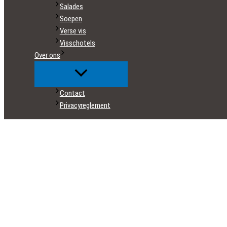
Salades
Soepen
Verse vis
Visschotels
Over ons
Contact
Privacyreglement