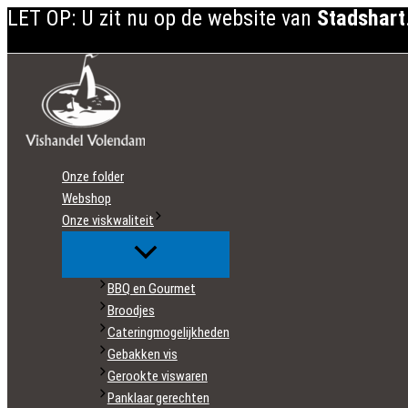
LET OP: U zit nu op de website van
Stadshart
Ga
naar
de
inhoud
Onze folder
Webshop
Onze viskwaliteit
BBQ en Gourmet
Broodjes
Cateringmogelijkheden
Gebakken vis
Gerookte viswaren
Panklaar gerechten