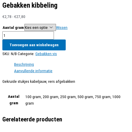
Gebakken kibbeling
Prijsklasse:
€
2,78
-
€
27,80
€2,78
Aantal gram
Wissen
tot
Gebakken
€27,80
kibbeling
Toevoegen aan winkelwagen
aantal
SKU:
N/B
Categorie:
Gebakken vis
Beschrijving
Aanvullende informatie
Gekruide stukjes kabeljauw, vers afgebakken
Aantal
100 gram, 200 gram, 250 gram, 500 gram, 750 gram, 1000
gram
gram
Gerelateerde producten