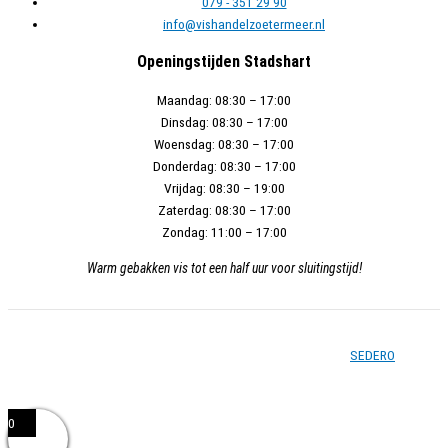
kan
079 - 351 29 90
gekozen
info@vishandelzoetermeer.nl
worden
Openingstijden Stadshart
op
de
Maandag:
08:30 – 17:00
productpagina
Dinsdag:
08:30 – 17:00
Woensdag:
08:30 – 17:00
Donderdag:
08:30 – 17:00
Vrijdag:
08:30 – 19:00
Zaterdag:
08:30 – 17:00
Zondag:
11:00 – 17:00
Warm gebakken vis tot een half uur voor sluitingstijd!
Copyright © 2026 - Vishandel Zoetermeer - Gerealiseerd door
SEDERO
0