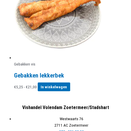
optie
kan
gekozen
worden
op
de
productpagina
Gebakken vis
Gebakken lekkerbek
Prijsklasse:
Dit
€
5,25
-
€
21,00
In winkelwagen
€5,25
product
tot
heeft
€21,00
meerdere
Vishandel Volendam Zoetermeer/Stadshart
variaties.
Deze
Westwaarts 76
optie
2711 AC Zoetermeer