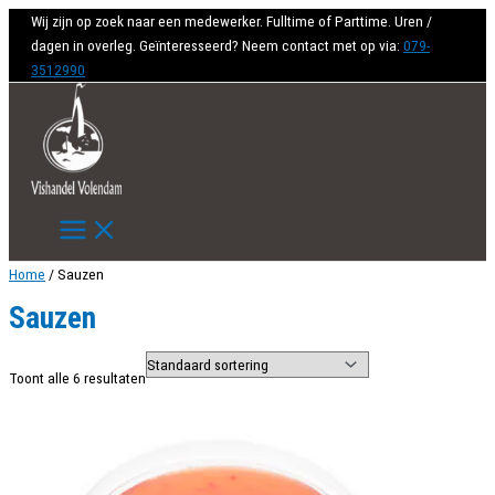
Ga
Wij zijn op zoek naar een medewerker. Fulltime of Parttime. Uren /
naar
dagen in overleg. Geïnteresseerd? Neem contact met op via:
079-
de
3512990
inhoud
Home
/ Sauzen
Sauzen
Toont alle 6 resultaten