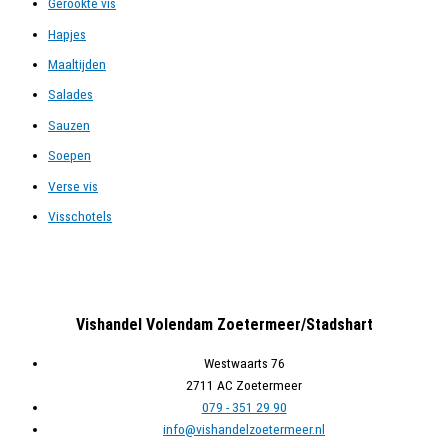
Gerookte vis
r
Hapjes
:
Maaltijden
Salades
Sauzen
Soepen
Verse vis
Visschotels
Vishandel Volendam Zoetermeer/Stadshart
Westwaarts 76
2711 AC Zoetermeer
079 - 351 29 90
info@vishandelzoetermeer.nl