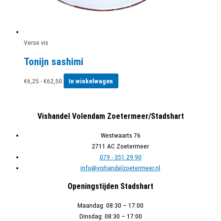
productpagina
Verse vis
Tonijn sashimi
Prijsklasse:
Dit
€
6,25
-
€
62,50
In winkelwagen
€6,25
product
tot
heeft
€62,50
meerdere
Vishandel Volendam Zoetermeer/Stadshart
variaties.
Deze
Westwaarts 76
optie
2711 AC Zoetermeer
kan
079 - 351 29 90
gekozen
info@vishandelzoetermeer.nl
worden
Openingstijden Stadshart
op
de
Maandag:
08:30 – 17:00
productpagina
Dinsdag:
08:30 – 17:00