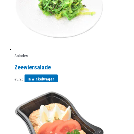
Salades
Zeewiersalade
€
3,25
In winkelwagen