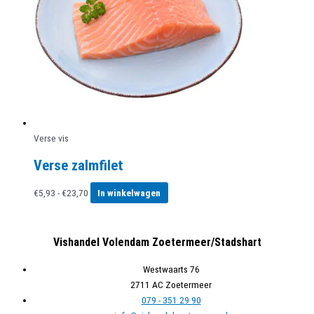
Verse vis
Verse zalmfilet
Prijsklasse:
Dit
€
5,93
-
€
23,70
In winkelwagen
€5,93
product
tot
heeft
€23,70
meerdere
Vishandel Volendam Zoetermeer/Stadshart
variaties.
Deze
Westwaarts 76
optie
2711 AC Zoetermeer
kan
079 - 351 29 90