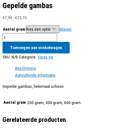
Gepelde gambas
Prijsklasse:
€
7,90
-
€
23,70
€7,90
Aantal gram
Wissen
tot
Gepelde
€23,70
gambas
Toevoegen aan winkelwagen
aantal
SKU:
N/B
Categorie:
Verse vis
Beschrijving
Aanvullende informatie
Gepelde gambas, helemaal schoon
Aantal gram
200 gram, 400 gram, 600 gram
Gerelateerde producten