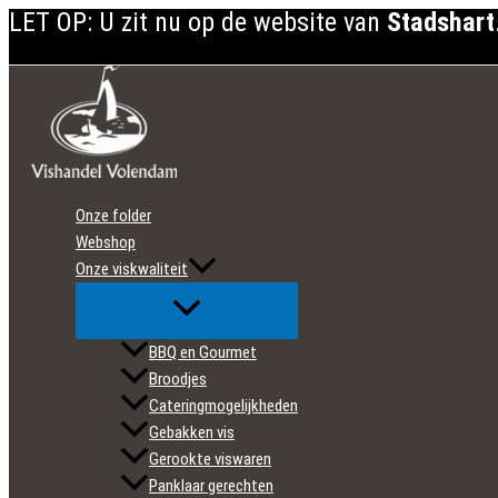
LET OP: U zit nu op de website van
Stadshart
Ga
naar
de
inhoud
Onze folder
Webshop
Onze viskwaliteit
BBQ en Gourmet
Broodjes
Cateringmogelijkheden
Gebakken vis
Gerookte viswaren
Panklaar gerechten