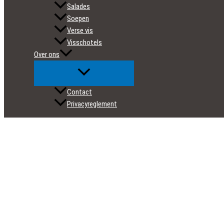
Salades
Soepen
Verse vis
Visschotels
Over ons
Contact
Privacyreglement