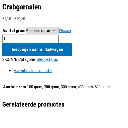
Crabgarnalen
Prijsklasse:
€
4,10
-
€
20,50
€4,10
Aantal gram
Wissen
tot
Crabgarnalen
€20,50
aantal
Toevoegen aan winkelwagen
SKU:
N/B
Categorie:
Gerookte vis
Aanvullende informatie
Aantal gram
100 gram, 200 gram, 300 gram, 400 gram, 500 gram
Gerelateerde producten