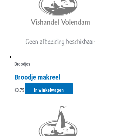
Broodjes
Broodje makreel
€
3,75
In winkelwagen