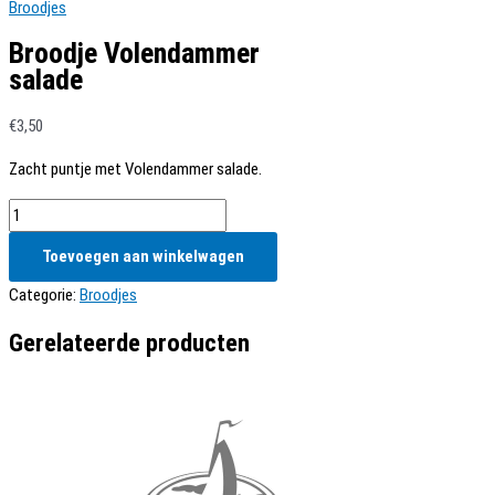
Broodjes
Broodje Volendammer
salade
€
3,50
Zacht puntje met Volendammer salade.
Broodje
Volendammer
Toevoegen aan winkelwagen
salade
aantal
Categorie:
Broodjes
Gerelateerde producten