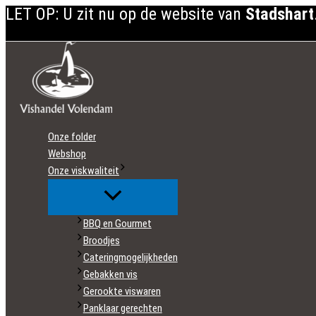
LET OP: U zit nu op de website van
Stadshart
Ga
naar
de
inhoud
Onze folder
Webshop
Onze viskwaliteit
BBQ en Gourmet
Broodjes
Cateringmogelijkheden
Gebakken vis
Gerookte viswaren
Panklaar gerechten