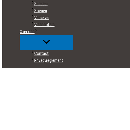
Salades
Soepen
Verse vis
Visschotels
Over ons
Contact
Privacyreglement