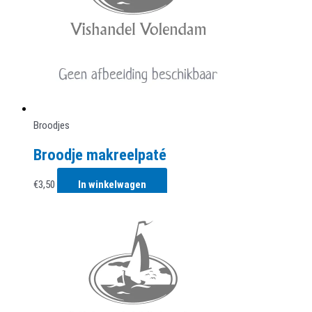
Broodjes
Broodje makreelpaté
€
3,50
In winkelwagen