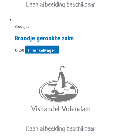
productpagina
Broodjes
Broodje gerookte zalm
€
4,50
In winkelwagen