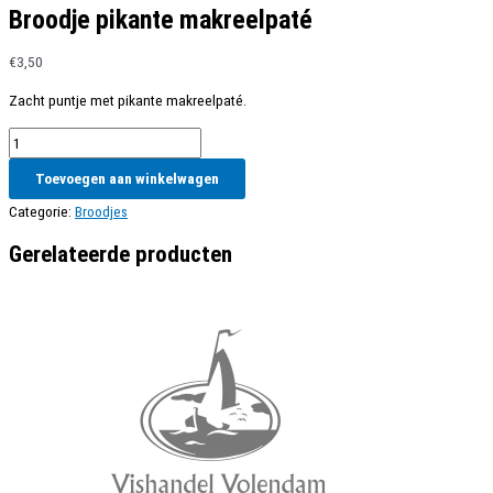
Broodje pikante makreelpaté
€
3,50
Zacht puntje met pikante makreelpaté.
Broodje
pikante
Toevoegen aan winkelwagen
makreelpaté
aantal
Categorie:
Broodjes
Gerelateerde producten