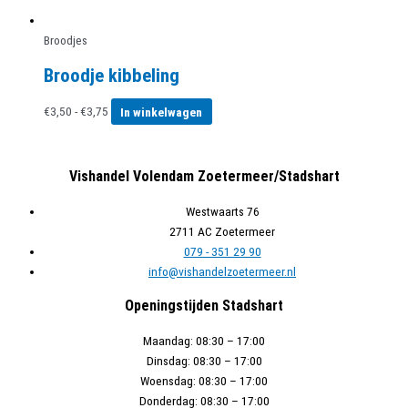
Broodjes
Broodje kibbeling
Prijsklasse:
Dit
€
3,50
-
€
3,75
In winkelwagen
€3,50
product
tot
heeft
€3,75
meerdere
Vishandel Volendam Zoetermeer/Stadshart
variaties.
Deze
Westwaarts 76
optie
2711 AC Zoetermeer
kan
079 - 351 29 90
gekozen
info@vishandelzoetermeer.nl
worden
Openingstijden Stadshart
op
de
Maandag:
08:30 – 17:00
productpagina
Dinsdag:
08:30 – 17:00
Woensdag:
08:30 – 17:00
Donderdag:
08:30 – 17:00