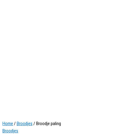
Home
/
Broodjes
/ Broodje paling
Broodjes