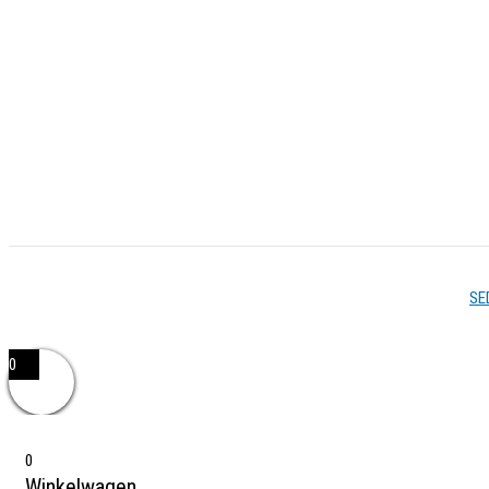
Copyright © 2026 - Vishandel Zoetermeer - Gerealiseerd door
SE
0
0
Winkelwagen