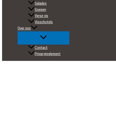
Salades
Soepen
Verse vis
Visschotels
Over ons
Contact
Privacyreglement