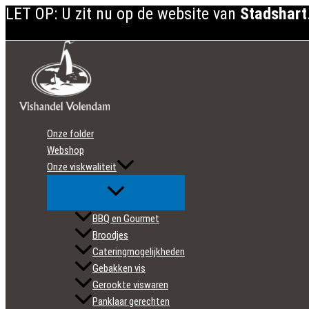
LET OP: U zit nu op de website van
Stadshart
Ga
naar
de
inhoud
Onze folder
Webshop
Onze viskwaliteit
BBQ en Gourmet
Broodjes
Cateringmogelijkheden
Gebakken vis
Gerookte viswaren
Panklaar gerechten