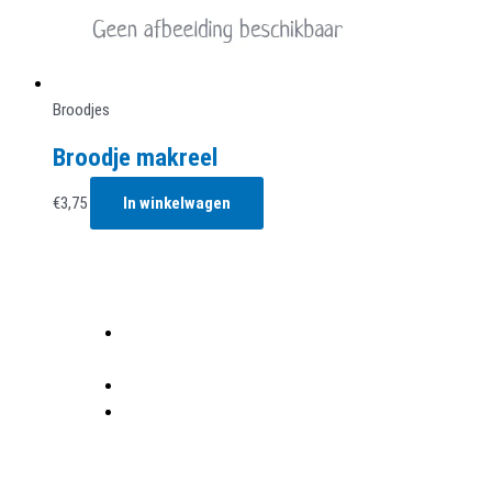
Broodjes
Broodje makreel
€
3,75
In winkelwagen