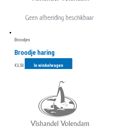
Broodjes
Broodje haring
€
3,50
In winkelwagen