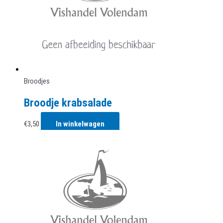
Broodjes
Broodje krabsalade
€
3,50
In winkelwagen