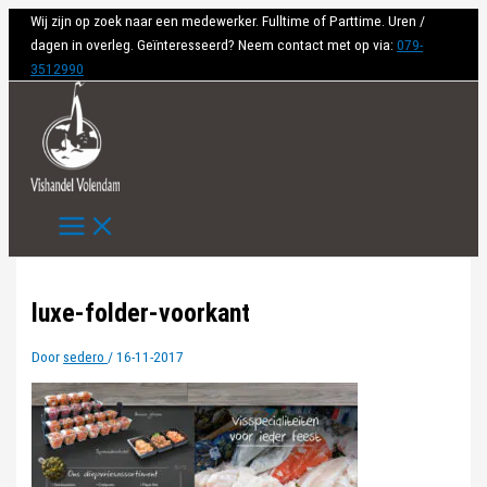
Ga
Wij zijn op zoek naar een medewerker. Fulltime of Parttime. Uren /
naar
dagen in overleg. Geïnteresseerd? Neem contact met op via:
079-
de
3512990
inhoud
luxe-folder-voorkant
Door
sedero
/
16-11-2017